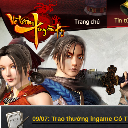
09/07: Trao thưởng ingame Có T