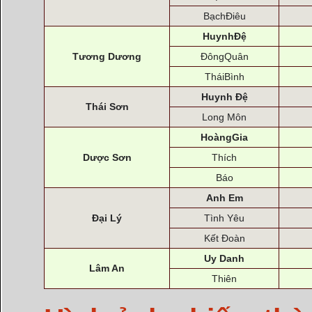
BạchĐiêu
HuynhĐệ
Tương Dương
ĐôngQuân
TháiBình
Huynh Đệ
Thái Sơn
Long Môn
HoàngGia
Dược Sơn
Thích
Báo
Anh Em
Đại Lý
Tình Yêu
Kết Đoàn
Uy Danh
Lâm An
Thiên