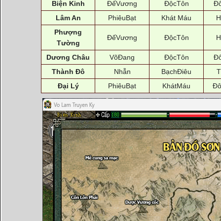
Biện Kinh
ĐếVương
ĐộcTôn
Đ
Lâm An
PhiêuBạt
Khát Máu
H
Phượng
ĐếVương
ĐộcTôn
H
Tường
Dương Châu
VõĐang
ĐộcTôn
Đ
Thành Đô
Nhẫn
BạchĐiêu
T
Đại Lý
PhiêuBạt
KhátMáu
Đô