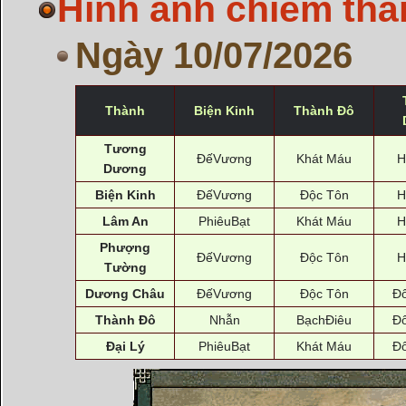
Hình ảnh chiếm thà
Ngày 10/07/2026
Thành
Biện Kinh
Thành Đô
Tương
ĐếVương
Khát Máu
H
Dương
Biện Kinh
ĐếVương
Độc Tôn
H
Lâm An
PhiêuBạt
Khát Máu
H
Phượng
ĐếVương
Độc Tôn
H
Tường
Dương Châu
ĐếVương
Độc Tôn
Đ
Thành Đô
Nhẫn
BạchĐiêu
Đ
Đại Lý
PhiêuBạt
Khát Máu
Đ