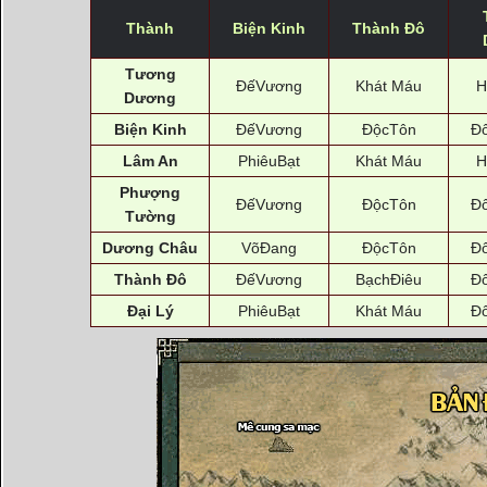
Thành
Biện Kinh
Thành Đô
Tương
ĐếVương
Khát Máu
H
Dương
Biện Kinh
ĐếVương
ĐộcTôn
Đ
Lâm An
PhiêuBạt
Khát Máu
H
Phượng
ĐếVương
ĐộcTôn
Đ
Tường
Dương Châu
VõĐang
ĐộcTôn
Đ
Thành Đô
ĐếVương
BạchĐiêu
Đ
Đại Lý
PhiêuBạt
Khát Máu
Đ