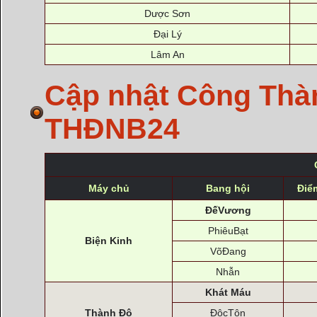
Dược Sơn
Đại Lý
Lâm An
Cập nhật Công Thà
THĐNB24
Máy chủ
Bang hội
Điể
ĐếVương
PhiêuBạt
Biện Kinh
VõĐang
Nhẫn
Khát Máu
Thành Đô
ĐộcTôn