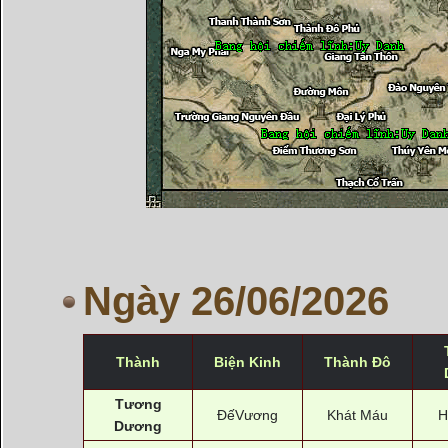
Ngày 26/06/2026
Thành
Biện Kinh
Thành Đô
Tương
ĐếVương
Khát Máu
H
Dương