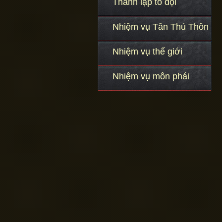
Thành lập tổ đội
Nhiệm vụ Tân Thủ Thôn
Nhiệm vụ thế giới
Nhiệm vụ môn phái