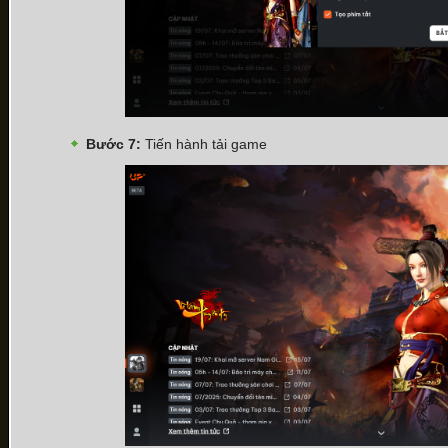
Bước 7:
Tiến hành tải game