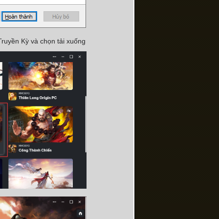
ruyền Kỳ và chọn tải xuống