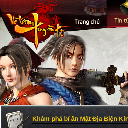
Khám phá bí ẩn Mật Địa Biện Ki