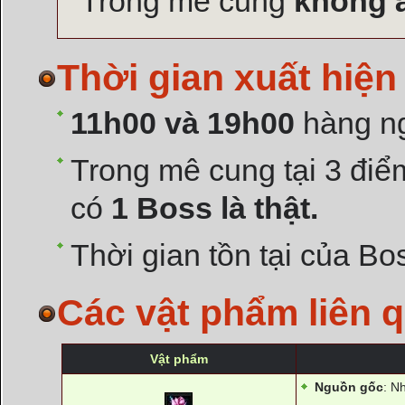
Trong mê cung
không 
Thời gian xuất hiệ
11h00 và 19h00
hàng ng
Trong mê cung tại 3 điể
có
1 Boss là thật.
Thời gian tồn tại của Bos
Các vật phẩm liên 
Vật phẩm
Nguồn gốc
: N