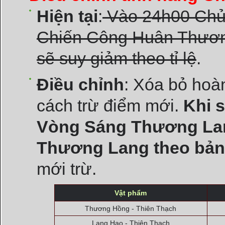
Hiện tại
:
Vào 24h00 Chủ 
Chiến Công Huân Thươn
sẽ suy giảm theo tỉ lệ
.
Điều chỉnh
: Xóa bỏ hoà
cách trừ điểm mới.
Khi s
Vòng Sáng Thương Lang
Thương Lang theo bản
mới trừ.
Vật phẩm
Thương Hồng - Thiên Thạch
Lang Hạo - Thiên Thạch