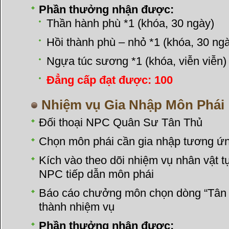
Phần thưởng nhận được:
Thần hành phù *1 (khóa, 30 ngày)
Hồi thành phù – nhỏ *1 (khóa, 30 ng
Ngựa túc sương *1 (khóa, viễn viễn)
Đẳng cấp đạt được: 100
Nhiệm vụ Gia Nhập Môn Phái
Đối thoại NPC Quân Sư Tân Thủ
Chọn môn phái cần gia nhập tương ứn
Kích vào theo dõi nhiệm vụ nhân vật t
NPC tiếp dẫn môn phái
Báo cáo chưởng môn chọn dòng “Tân 
thành nhiệm vụ
Phần thưởng nhận được: