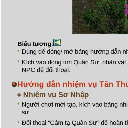
Biểu tượng:
Dùng để đóng/ mở bảng hưởng dẫn nh
Kích vào dòng tìm Quân Sư, nhân vật 
NPC để đối thoại.
Hướng dẫn nhiệm vụ Tân Th
Nhiệm vụ Sơ Nhập
Người chơi mới tạo, kích vào bảng nh
sư.
Đối thoại “Cảm tạ Quân Sư” để hoàn 