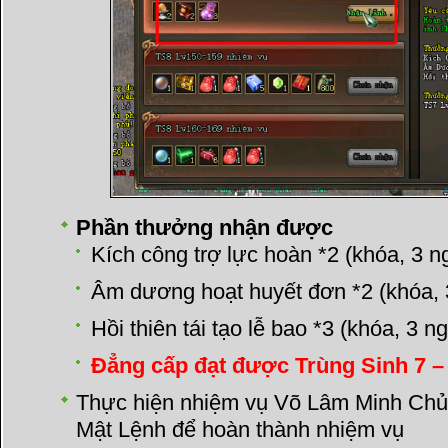
Phần thưởng nhận được
Kích công trợ lực hoàn *2 (khóa, 3 n
Âm dương hoạt huyết đơn *2 (khóa, 
Hồi thiên tái tạo lễ bao *3 (khóa, 3 n
Đẳng cấp đạt được Trùng Sinh 7 –
Thực hiện nhiệm vụ Võ Lâm Minh Ch
Mật Lệnh để hoàn thành nhiệm vụ