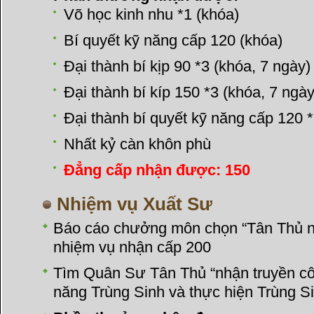
Võ học kinh nhu *1 (khóa)
Bí quyết kỹ năng cấp 120 (khóa)
Đại thành bí kịp 90 *3 (khóa, 7 ngày)
Đại thành bí kíp 150 *3 (khóa, 7 ngày
Đại thành bí quyết kỹ năng cấp 120 *
Nhất kỷ càn khôn phù
Đẳng cấp nhận được: 150
Nhiệm vụ Xuất Sư
Báo cáo chưởng môn chọn “Tân Thủ n
nhiệm vụ nhận cấp 200
Tìm Quân Sư Tân Thủ “nhận truyền cô
năng Trùng Sinh và thực hiện Trùng S